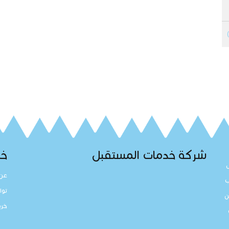
شركة خدمات المستقبل
خد
عن 
ب
توا
ن
خري