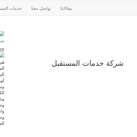
مقالاتنا
تواصل معنا
خدمات المست
شر
25 ديسمبر، 025
شركة خدمات المستقبل
هي
الم
الب
أور
وتر
الك
وبل
وتن
وان
وتع
الم