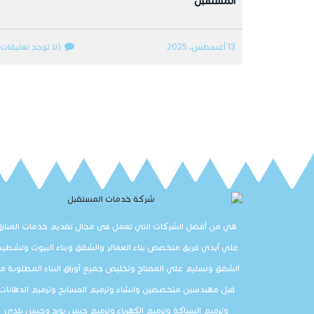
المستقبل
13 أغسطس، 2025
(لا توجد تعليقات)
هي من أفضل الشركات التي تعمل فى مجال تقديم خدمات المنازل
علي أيدي فريق متخصص بناء العمائر والشقق وبناء البيوت وتشطي
الشقق وتسليم علي المفتاح وتخليص جميع أوراق البناء المطلوبة م
قبل مهندسين متخصصين وانشاء وترميم المسابح وترميم الدهانات
وترميم السباكة وترميم الكهرباء وترميم جبس بورد وجبس بلدي