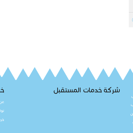
شركة خدمات المستقبل
خد
عن 
ب
توا
ن
خري