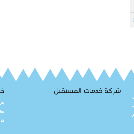
شركة خدمات المستقبل
خد
عن 
ب
توا
ن
خري