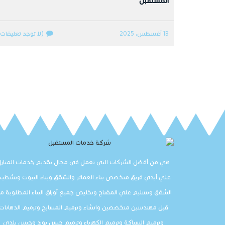
المستقبل
13 أغسطس، 2025
(لا توجد تعليقات)
هي من أفضل الشركات التي تعمل فى مجال تقديم خدمات المنازل
علي أيدي فريق متخصص بناء العمائر والشقق وبناء البيوت وتشطي
الشقق وتسليم علي المفتاح وتخليص جميع أوراق البناء المطلوبة م
قبل مهندسين متخصصين وانشاء وترميم المسابح وترميم الدهانات
وترميم السباكة وترميم الكهرباء وترميم جبس بورد وجبس بلدي