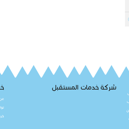
شركة خدمات المستقبل
خد
عن 
ب
توا
ن
خري