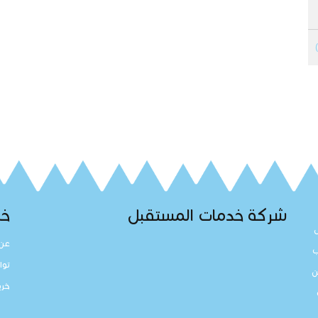
شركة خدمات المستقبل
خد
عن 
ب
توا
ن
خري