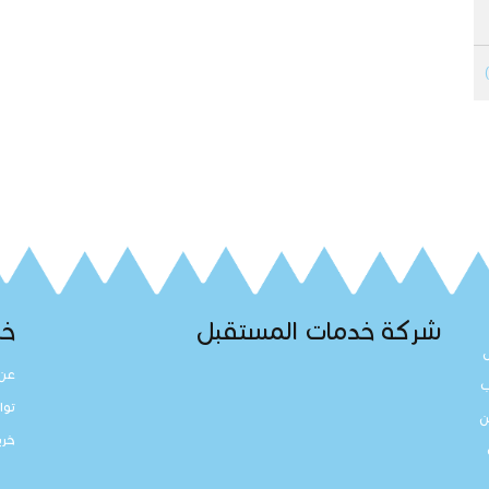
شركة خدمات المستقبل
خد
عن 
ب
توا
ن
خري