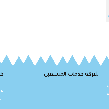
شركة خدمات المستقبل
خد
عن 
ب
توا
ن
خري